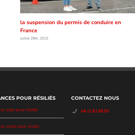
la suspension du permis de conduire en
France
juillet 28th, 2023
NCES POUR RÉSILIÉS
CONTACTEZ NOUS
e auto pour résilié
04.11.81.98.55
ce moto pour résilié