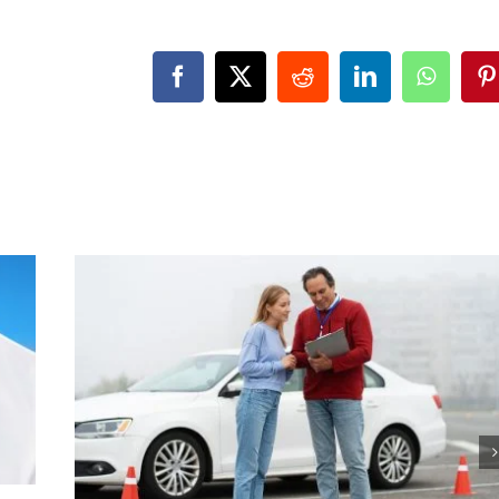
Facebook
X
Reddit
LinkedIn
WhatsA
P