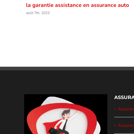
la garantie assistance en assurance auto
août 7th, 2023
ASSURA
Assuranc
Assuran