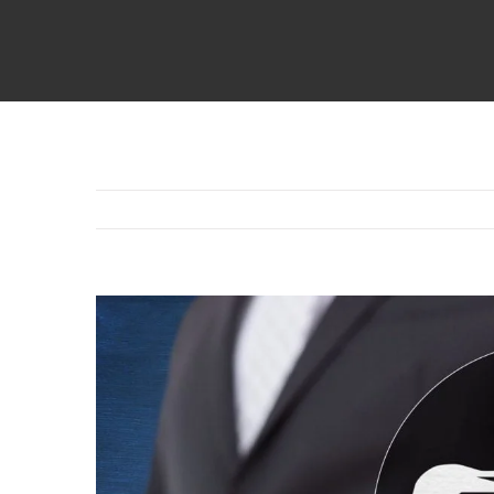
Voir
l'image
agrandie