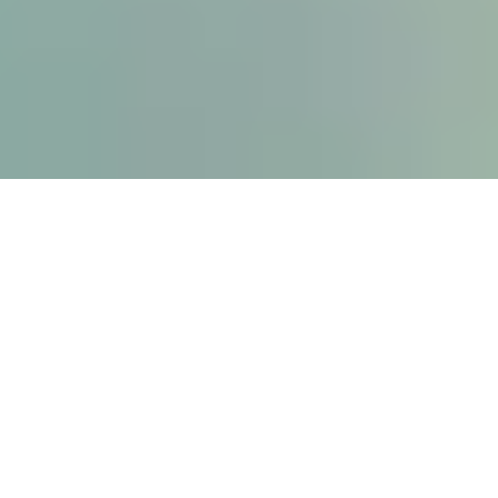
Obtenez votre étude de devis
d’assurance gratuit et rapide.
DEMANDER UN DEVIS
Trouver un contrat