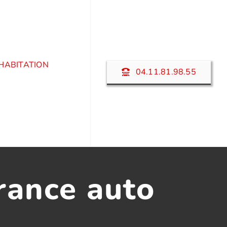
HABITATION
04.11.81.98.55
rance auto