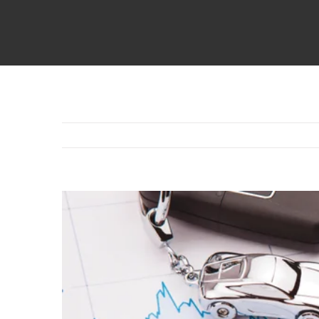
Voir
l'image
agrandie