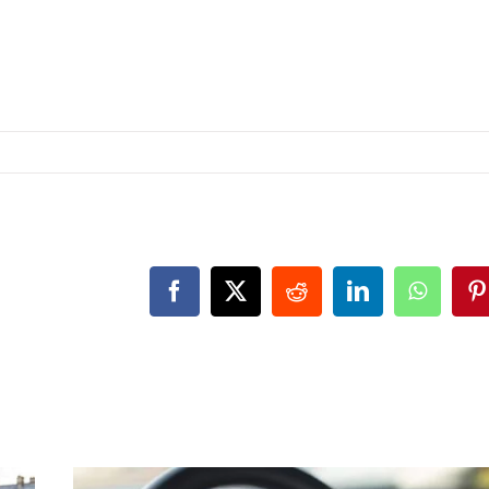
Facebook
X
Reddit
LinkedIn
WhatsA
P