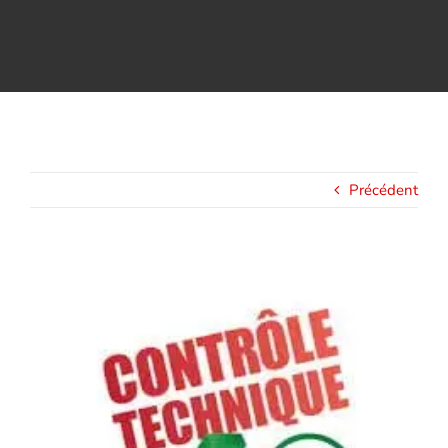
Assurance décennale
Blog
Précédent
Voir
l'image
agrandie