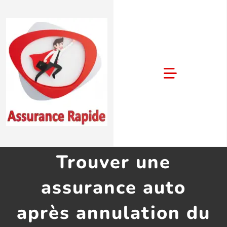
Passer
au
contenu
Toggle
Navigation
Accueil
Assurance auto
Trouver une
assurance auto
Assurance moto
après annulation du
Assurance habitation