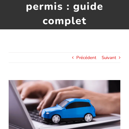
permis : guide
Assurance décennale
complet
Blog
Précédent
Suivant
Voir
l'image
agrandie