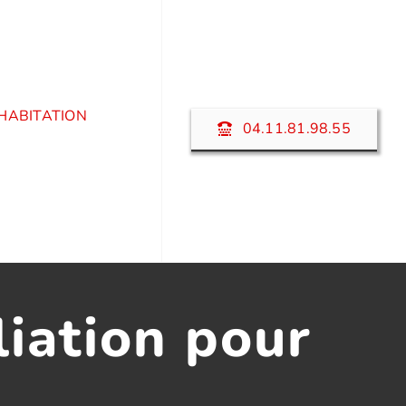
HABITATION
04.11.81.98.55
liation pour