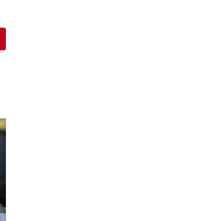
pp
interest