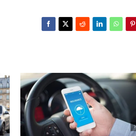
Facebook
X
Reddit
LinkedIn
WhatsA
P