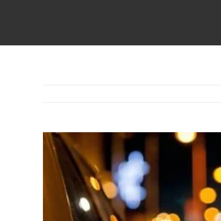
Voir
l'image
agrandie