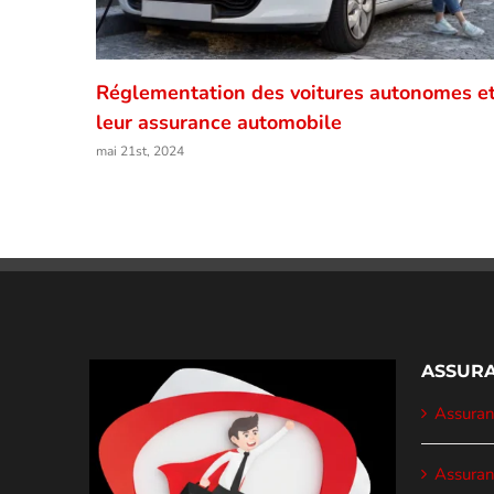
Réglementation des voitures autonomes e
leur assurance automobile
mai 21st, 2024
ASSURA
Assuranc
Assuran