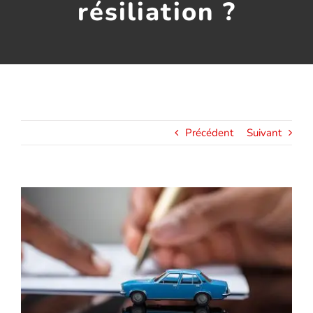
résiliation ?
Assurance décennale
Blog
Précédent
Suivant
Voir
l'image
agrandie